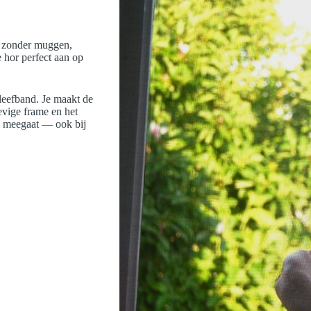
is zonder muggen,
 hor perfect aan op
leefband. Je maakt de
evige frame en het
g meegaat — ook bij