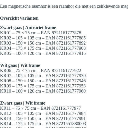
Een magnetische raamhor is een raamhor die met een zelfklevende magnee
Overzicht varianten
Zwart gaas | Antraciet frame
KR01 – 75 × 75 cm – EAN 8721161777878
KR02 – 105 × 105 cm – EAN 8721161777885
KR03 – 150 × 150 cm – EAN 8721161777892
KR04 – 175 × 175 cm – EAN 8721161777908
KR05 – 100 × 120 cm – EAN 8721161777915
Wit gaas | Wit frame
KR06 – 75 × 75 cm – EAN 8721161777922
KR07 – 105 × 105 cm – EAN 8721161777939
KR08 – 150 × 150 cm – EAN 8721161777946
KR09 – 175 × 175 cm – EAN 8721161777953
KR10 – 100 × 120 cm – EAN 8721161777960
Zwart gaas | Wit frame
KR11 – 75 × 75 cm – EAN 8721161777977
KR12 – 105 × 105 cm – EAN 8721161777984
KR13 – 150 × 150 cm – EAN 8721161777991
KR14 – 175 × 175 cm – EAN 8721551880003