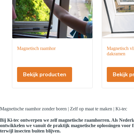
Magnetisch raamhor
Magnetisch vl
dakramen
Dit
Dit
Bekijk producten
Bekijk 
product
product
heeft
heeft
meerdere
meerdere
variaties.
variaties.
Deze
Deze
optie
optie
kan
kan
Magnetische raamhor zonder boren | Zelf op maat te maken | Ki-tec
gekozen
gekozen
worden
worden
Bij Ki-tec ontwerpen we zelf magnetische raamhorren. Als Nederla
op
op
ontwikkelen we vanuit de praktijk magnetische oplossingen voor fri
de
de
terwijl insecten buiten blijven.
productpagina
productpagina