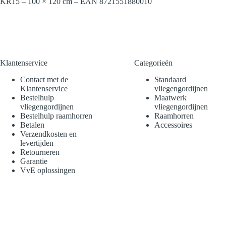
KR15 – 100 × 120 cm – EAN 8721551880010
Klantenservice
Categorieën
Contact met de
Standaard
Klantenservice
vliegengordijnen
Bestelhulp
Maatwerk
vliegengordijnen
vliegengordijnen
Bestelhulp raamhorren
Raamhorren
Betalen
Accessoires
Verzendkosten en
levertijden
Retourneren
Garantie
VvE oplossingen