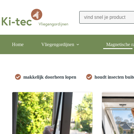
Ga
naar
de
inhoud
Home
Vliegengordijnen
Magnetische r
makkelijk doorheen lopen
houdt insecten buit